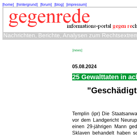
[home]
[hintergrund]
[forum]
[blog]
[impressum]
Nachrichten, Berichte, Analysen zum Rechtsextre
[news]
05.08.2024
25 Gewalttaten in a
"Geschädigte
Templin (ipr) Die Staatsanwa
vor dem Landgericht Neurup
einen 29-jährigen Mann gede
Sklaven behandelt haben so