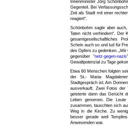
Innenminister Jörg Schönbohm
Gegenteil. Bei Verfassungsschu
Zeit als Stadt mit einer rech
reagiert“.
Schönbohm sagte aber auch, „
Taten nicht verhindern“. Der
gesamtgesellschaftliches P
Schein auch so und lud für F
des Opfers zu gedenken. „Wir 
gegenüber "
netz-gegen-nazis
Gewaltpotenzial zu Tage geko
Etwa 60 Menschen folgten sein
der St.- Maria- Magdalen
Stadtgespräch ist. Am Donnerst
ausverkauft. Zwei Fotos der
geisterte dann das Gerücht du
Leben genomen. Die Leute
zusammen, tauschten sich aus
Weg in die Kirche. Zu weni
besser gerade weil Templins
Anwesenden war.