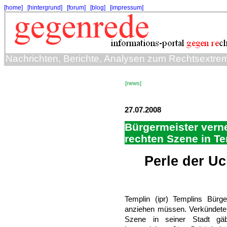
[home]
[hintergrund]
[forum]
[blog]
[impressum]
Nachrichten, Berichte, Analysen zum Rechtsextre
[news]
27.07.2008
Bürgermeister vern
rechten Szene in T
Perle der U
Templin (ipr) Templins Bürg
anziehen müssen. Verkündete 
Szene in seiner Stadt gä