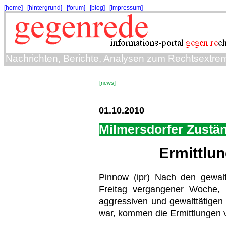
[home]
[hintergrund]
[forum]
[blog]
[impressum]
Nachrichten, Berichte, Analysen zum Rechtsextre
[news]
01.10.2010
Milmersdorfer Zustä
Ermittlu
Pinnow (ipr) Nach den gewal
Freitag vergangener Woche, 
aggressiven und gewalttätigen
war, kommen die Ermittlungen v