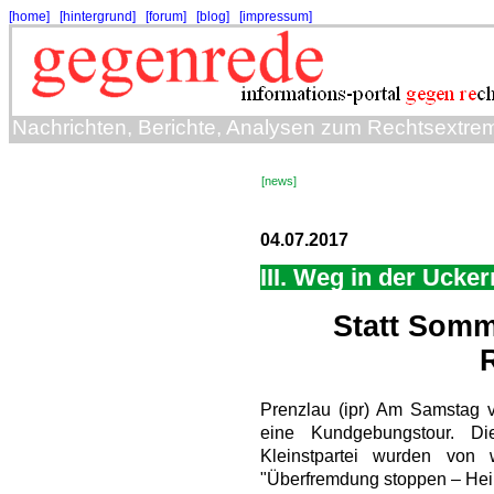
[home]
[hintergrund]
[forum]
[blog]
[impressum]
Nachrichten, Berichte, Analysen zum Rechtsextre
[news]
04.07.2017
III. Weg in der Ucke
Statt Somm
Prenzlau (ipr) Am Samstag ve
eine Kundgebungstour. Di
Kleinstpartei wurden von
"Überfremdung stoppen – He