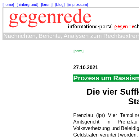
[home]
[hintergrund]
[forum]
[blog]
[impressum]
Nachrichten, Berichte, Analysen zum Rechtsextre
[news]
27.10.2021
Prozess um Rassis
Die vier Suf
St
Prenzlau (ipr) Vier Templi
Amtsgericht in Prenzla
Volksverhetzung und Beleidig
Geldstrafen verurteilt worden. 