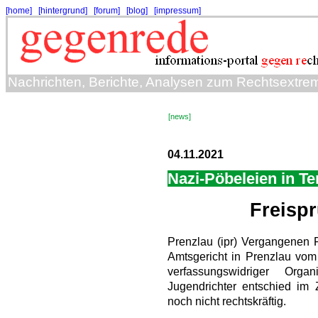
[home]
[hintergrund]
[forum]
[blog]
[impressum]
Nachrichten, Berichte, Analysen zum Rechtsextre
[news]
04.11.2021
Nazi-Pöbeleien in T
Freispr
Prenzlau (ipr) Vergangenen F
Amtsgericht in Prenzlau vo
verfassungswidriger Orga
Jugendrichter entschied im Z
noch nicht rechtskräftig.