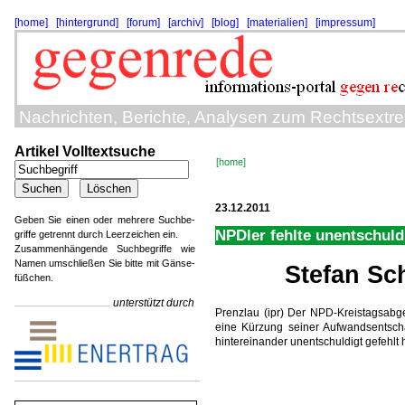
[home]
[hintergrund]
[forum]
[archiv]
[blog]
[materialien]
[impressum]
Nachrichten, Berichte, Analysen zum Rechtsextr
Artikel Volltextsuche
[home]
23.12.2011
Geben Sie einen oder mehrere Suchbe-
NPDler fehlte unentschuld
griffe getrennt durch Leerzeichen ein.
Zusammenhängende Suchbegriffe wie
Namen umschließen Sie bitte mit Gänse-
Stefan Sc
füßchen.
unterstützt durch
Prenzlau (ipr) Der NPD-Kreistagsab
eine Kürzung seiner Aufwandsentsch
hintereinander unentschuldigt gefehlt h